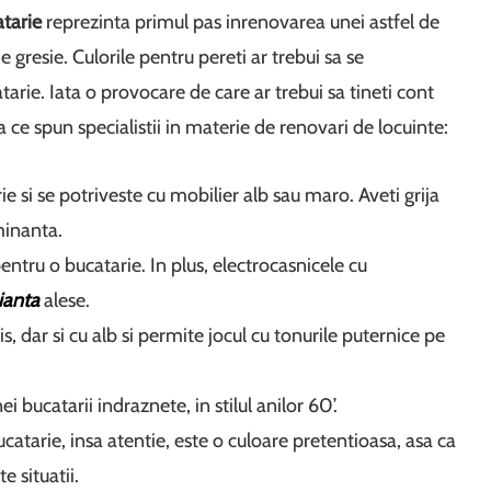
atarie
reprezinta primul pas inrenovarea unei astfel de
 gresie. Culorile pentru pereti ar trebui sa se
tarie. Iata o provocare de care ar trebui sa tineti cont
sa ce spun specialistii in materie de renovari de locuinte:
e si se potriveste cu mobilier alb sau maro. Aveti grija
minanta.
entru o bucatarie. In plus, electrocasnicele cu
aianta
alese.
, dar si cu alb si permite jocul cu tonurile puternice pe
i bucatarii indraznete, in stilul anilor 60’.
atarie, insa atentie, este o culoare pretentioasa, asa ca
 situatii.