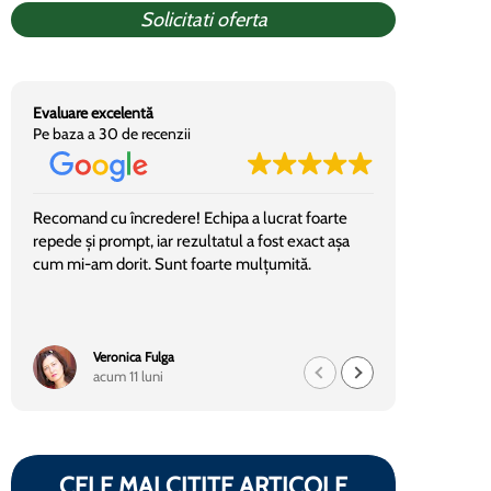
Solicitati oferta
Evaluare excelentă
Pe baza a 30 de recenzii
Recomand cu încredere! Echipa a lucrat foarte
Am colabor
repede și prompt, iar rezultatul a fost exact așa
decorativa
cum mi-am dorit. Sunt foarte mulțumită.
si bine org
dansii!
Veronica Fulga
Te
acum 11 luni
ac
CELE MAI CITITE ARTICOLE