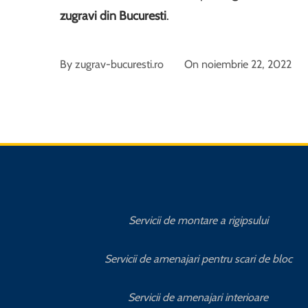
zugravi din Bucuresti
.
By
zugrav-bucuresti.ro
On
noiembrie 22, 2022
Servicii de montare a rigipsului
Servicii de amenajari pentru scari de bloc
Servicii de amenajari interioare