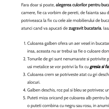
Fara doar si poate,
alegerea culorilor pentru buc
camere, fie ca vorbim de pereti, de faianta sau de
potriveasca la fix cu cele ale mobilierului de buca
atunci cand va apucati de
zugravit bucataria
. Ia
Culoarea galben ofera un aer vesel in bucatari
insa, aceasta nu ar trebui sa fie o culoare do
Tonurile de gri sunt nenumarate si potrivite p
usi metalice se vor potrivi la fix cu
gresia si f
Culoarea crem se potriveste atat cu gri deschis
alocuri.
Galben deschis, roz pal si bleu se potrivesc une
Puteti miza oricand pe culoarea alb pentru buc
o puteti combina cu negru sau rosu, in anumite