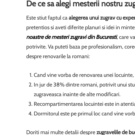
De ce sa alegi mesterii nostru zug
Este stiut faptul ca
alegerea unui zugrav cu expe
pretentios si aveti diferite planuri si idei in mint
noastre de mesteri zugravi din Bucuresti
,
care va
potrivite. Va puteti baza pe profesionalism, corect
despre renovarile la romani:
Cand vine vorba de renovarea unei locuinte, r
In jur de 38% dintre romani, potrivit unui stu
zugraveasca inainte de alte modificari.
Recompartimentarea locuintei este in atent
Dormitorul este pe primul loc cand vine vor
Doriti mai multe detalii despre
zugravelile de bu