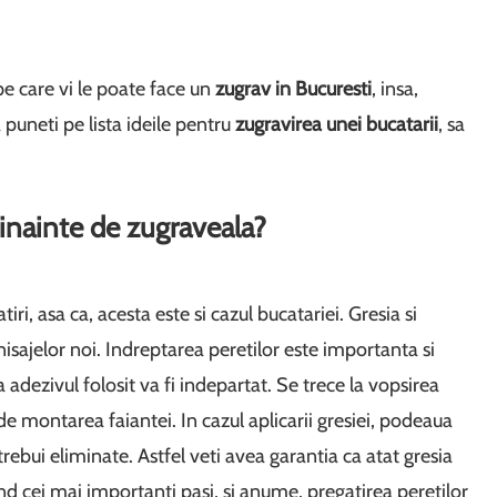
e care vi le poate face un
zugrav in Bucuresti
, insa,
a puneti pe lista ideile pentru
zugravirea unei bucatarii
, sa
inainte de zugraveala?
ri, asa ca, acesta este si cazul bucatariei. Gresia si
inisajelor noi. Indreptarea peretilor este importanta si
adezivul folosit va fi indepartat. Se trece la vopsirea
de montarea faiantei. In cazul aplicarii gresiei, podeaua
 trebui eliminate. Astfel veti avea garantia ca atat gresia
d cei mai importanti pasi, si anume, pregatirea peretilor