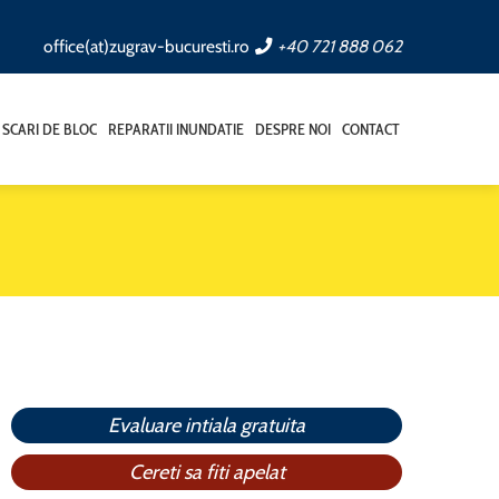
office(at)zugrav-bucuresti.ro
+40 721 888 062
SCARI DE BLOC
REPARATII INUNDATIE
DESPRE NOI
CONTACT
Evaluare intiala gratuita
Cereti sa fiti apelat