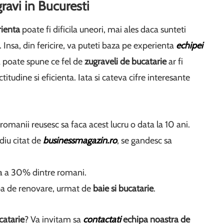
ravi in Bucuresti
rienta
poate fi dificila uneori, mai ales daca sunteti
e. Insa, din fericire, va puteti baza pe experienta
echipei
 poate spune ce fel de
zugraveli de bucatarie
ar fi
itudine si eficienta. Iata si cateva cifre interesante
omanii reusesc sa faca acest lucru o data la 10 ani.
diu citat de
businessmagazin.ro
, se gandesc sa
ia a 30% dintre romani.
ba de renovare, urmat de
baie si bucatarie
.
catarie
? Va invitam sa
contactati
echipa noastra de