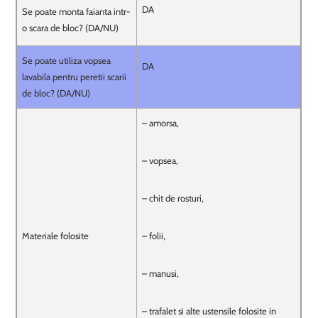
DA
Se poate monta faianta intr-
o scara de bloc? (DA/NU)
Se poate utiliza vopsea
DA
lavabila pentru peretii scarii
de bloc? (DA/NU)
– amorsa,
– vopsea,
– chit de rosturi,
Materiale folosite
– folii,
– manusi,
– trafalet si alte ustensile folosite in