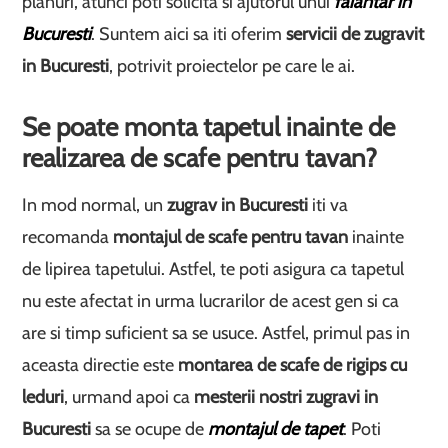
planuri, atunci poti solicita si ajutorul unui
faiantar in
Bucuresti
. Suntem aici sa iti oferim
servicii de zugravit
in Bucuresti
, potrivit proiectelor pe care le ai.
Se poate monta tapetul inainte de
realizarea de scafe pentru tavan?
In mod normal, un
zugrav in Bucuresti
iti va
recomanda
montajul de scafe pentru tavan
inainte
de lipirea tapetului. Astfel, te poti asigura ca tapetul
nu este afectat in urma lucrarilor de acest gen si ca
are si timp suficient sa se usuce. Astfel, primul pas in
aceasta directie este
montarea de scafe de rigips cu
leduri
, urmand apoi ca
mesterii nostri zugravi in
Bucuresti
sa se ocupe de
montajul de tapet
. Poti