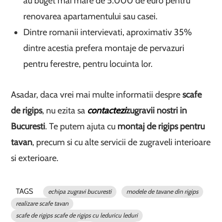
au buget mai mare de 5.000 de euro pentru
renovarea apartamentului sau casei.
Dintre romanii intervievati, aproximativ 35%
dintre acestia prefera montaje de pervazuri
pentru ferestre, pentru locuinta lor.
Asadar, daca vrei mai multe informatii despre
scafe
de rigips
, nu ezita sa
contactezi
zugravii nostri in
Bucuresti
. Te putem ajuta cu
montaj de rigips pentru
tavan
, precum si cu alte servicii de zugraveli interioare
si exterioare.
TAGS
echipa zugravi bucuresti
modele de tavane din rigips
realizare scafe tavan
scafe de rigips scafe de rigips cu leduricu leduri