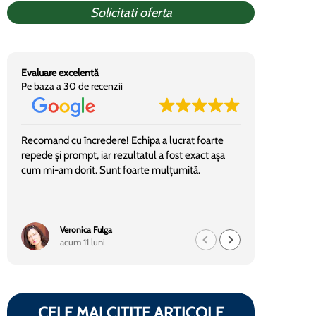
Solicitati oferta
Evaluare excelentă
Pe baza a 30 de recenzii
Recomand cu încredere! Echipa a lucrat foarte
Am colabor
repede și prompt, iar rezultatul a fost exact așa
decorativa
cum mi-am dorit. Sunt foarte mulțumită.
si bine org
dansii!
Veronica Fulga
Te
acum 11 luni
ac
CELE MAI CITITE ARTICOLE