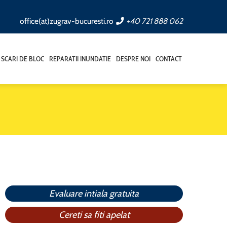
office(at)zugrav-bucuresti.ro
+40 721 888 062
SCARI DE BLOC
REPARATII INUNDATIE
DESPRE NOI
CONTACT
Evaluare intiala gratuita
Cereti sa fiti apelat